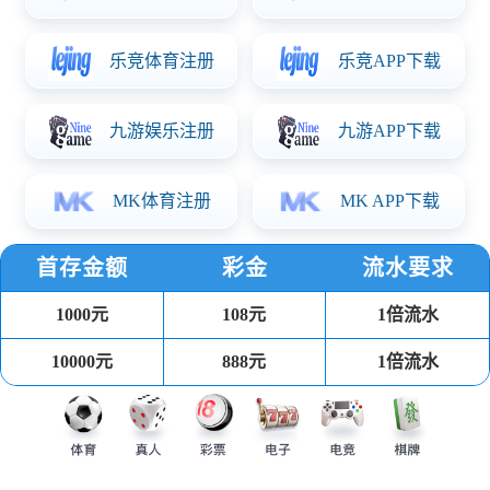
2026-06-05 19:41
70 次阅读
首页
/
体育焦点
在CBA联赛的激烈争夺中，罚球命中率往往成为决定
强队生死的关键一环。近期，一项针对争冠球队罚球
命中率的统计引发广泛关注：辽宁男篮以81.5%的傲
人成绩高居榜首，这一数据不仅展现了他们稳定的罚
球功底，更折射出其在关键时刻的心理优势。在常规
赛冲刺阶段，罚球线上的表现愈发凸显出对总冠军归
属的潜在影响。