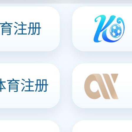
球迷和媒体对“10号位”或边路天才的期待，往往带着历史滤镜。
宽容；但回到国家队，他必须承受与内马尔、罗比尼奥甚至贝利
在错失单刀或传球失误时，被放大为“大赛心态不稳”的标签。
的激烈拼抢、美洲杯的高压）与西甲截然不同，维尼修斯在皇马
抗和争议判罚进一步影响了他的情绪与发挥。
：从“惊艳”到“常态”的鸿沟
明自己能在关键战役持续输出，上赛季欧冠斩获MVP便是铁证
制到多场国际赛事中。世预赛对阵弱旅时，他常能凭借个人能力
突破成功率和决策效率便大幅下滑。数据显示，他在国家队的进
术磨合不足，也有他自身在压力下射门选择偏急躁的问题。这种
更依赖体系，而非天生领袖。
中的阵痛与未来的答案
，在巴西队却总被质疑，本质上反映了一名年轻球员从“俱乐部明