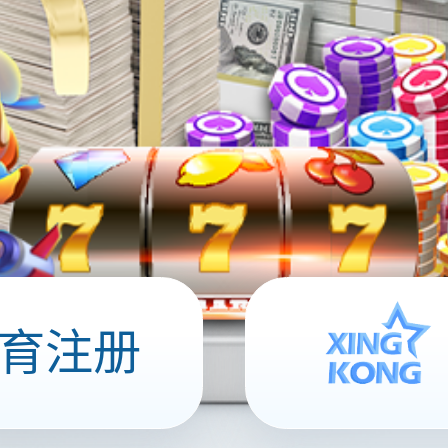
异：核心与拼图的角色转换
安切洛蒂战术中无可争议的爆点。球队围绕他设计左路进攻，本
造了极佳的1对1空间。他犀利的内切和传中，与全队的高位逼
家队，战术重心往往更倾向中路的组织核心或中锋支点。维尼修
削弱了他最擅长的持球突破威胁。当他在边路拿球时，队友的接
频繁陷入包夹，失误率随之上升。
期望值的双重夹击