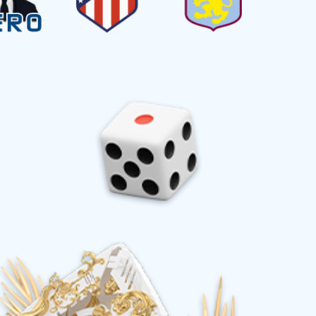
总被质疑？
在皇家马德里，他凭借
乌的绝对核心。然而，
效率低下”，维尼修斯在