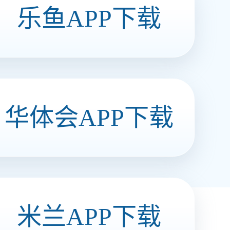
境中调整心态。巴西队
声如何喧嚣，维尼修斯
更聪明的比赛方式，终
下一篇：
北京首钢阵容老化问题凸显，解立彬