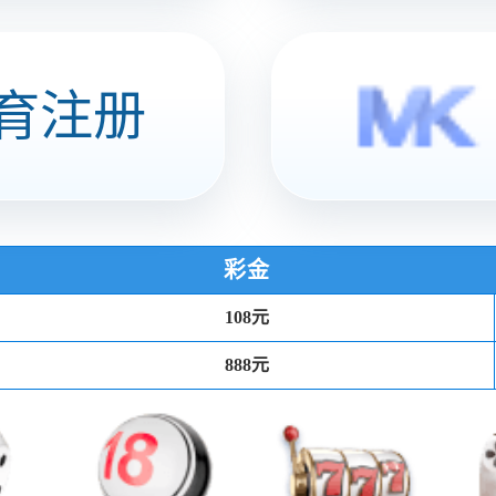
蒂式
年
App下载
关于我们
隐私政策
服务协议
网站地图
合作 / 推荐平台
荐🌈「2026好运滚滚」已完成公开认
爱游戏官方网站
一家生产各类体育用品的制造厂家，是
开云(中国)一站式服务平台
空体育（中国）官方网站-