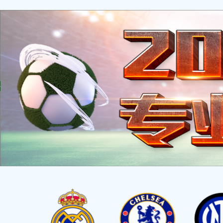
星空体育下载
带您畅享
专业平台，数据精准，
高清直播
覆盖热
聚焦足球、篮球、电竞等赛事，
每日内
极速访问
下载APP