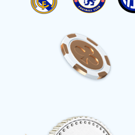
维尼修斯
在世界足坛的璀璨星河
闪电般的突破、关键
当这位巴西人身披黄绿
皇马与巴西队截然不