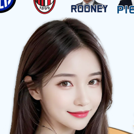
在皇马是巨星，在巴西队为何
2026-06-06 16:00
76 次阅读
首页
/
体育焦点
中，维尼修斯·儒尼奥尔无疑是近年来最耀眼的年轻巨星之一。
的进球和欧冠决赛的制胜一击，早已从一名潜力新星蜕变为伯纳
战袍为国征战，围绕他的质疑声却从未停息。从“只会炫技”到“
同的境遇，揭示了他职业生涯中最复杂的矛盾。